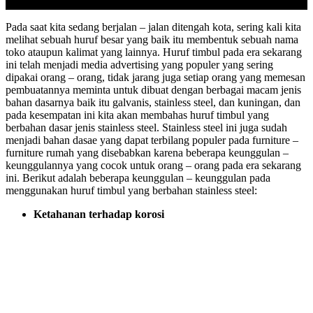
Pada saat kita sedang berjalan – jalan ditengah kota, sering kali kita
melihat sebuah huruf besar yang baik itu membentuk sebuah nama
toko ataupun kalimat yang lainnya. Huruf timbul pada era sekarang
ini telah menjadi media advertising yang populer yang sering
dipakai orang – orang, tidak jarang juga setiap orang yang memesan
pembuatannya meminta untuk dibuat dengan berbagai macam jenis
bahan dasarnya baik itu galvanis, stainless steel, dan kuningan, dan
pada kesempatan ini kita akan membahas huruf timbul yang
berbahan dasar jenis stainless steel. Stainless steel ini juga sudah
menjadi bahan dasae yang dapat terbilang populer pada furniture –
furniture rumah yang disebabkan karena beberapa keunggulan –
keunggulannya yang cocok untuk orang – orang pada era sekarang
ini. Berikut adalah beberapa keunggulan – keunggulan pada
menggunakan huruf timbul yang berbahan stainless steel:
Ketahanan terhadap korosi
Pada sekarang ini iklim diseluruh wilayah, baik didalam Indonesia
maupun diluar Indonesia, pastinya dapat berubah sewaktu – waktu
yang diakibatkan dari pemanasan global, nah untuk jenis bahan
yang satu ini sangat tepat sekali untuk digunakan pada kondisi
seperti sekarang ini, apalagi tempat peletakannya diluar ruangan,
karena bahan berjenis ini mempunyai ketahanan yang kuat sehingga