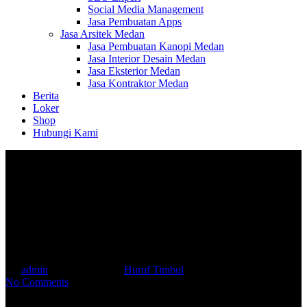
Social Media Management
Jasa Pembuatan Apps
Jasa Arsitek Medan
Jasa Pembuatan Kanopi Medan
Jasa Interior Desain Medan
Jasa Eksterior Medan
Jasa Kontraktor Medan
Berita
Loker
Shop
Hubungi Kami
Keunggulan Huruf Timbul
Berbahan Stainless Steel
By
admin
October 26, 2020
Huruf Timbul
No Comments