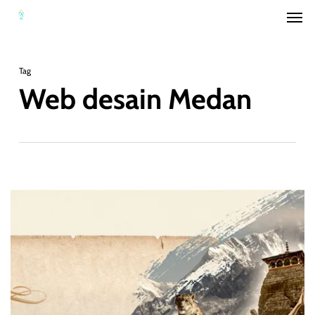
Men
Skip
to
main
Tag
content
Web desain Medan