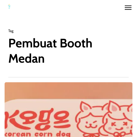
Men
Skip
to
main
Tag
content
Pembuat Booth
Medan