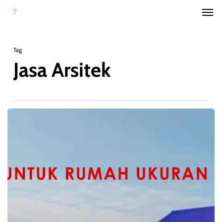
Men
Skip
to
main
Tag
content
Jasa Arsitek