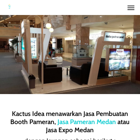
Men
Skip
to
main
content
Kactus Idea menawarkan Jasa Pembuatan
Booth Pameran,
Jasa Pameran Medan
atau
Jasa Expo Medan