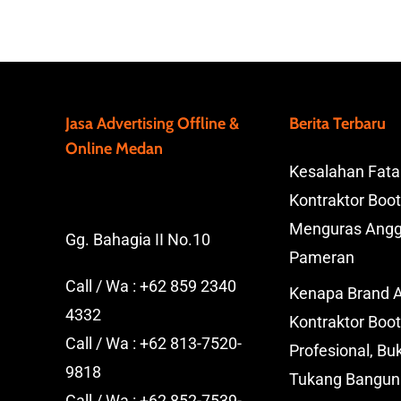
Jasa Advertising Offline &
Berita Terbaru
Online Medan
Kesalahan Fata
Kontraktor Boot
Menguras Angg
Gg. Bahagia II No.10
Pameran
Call / Wa :
+62 859 2340
Kenapa Brand 
4332
Kontraktor Boo
Call / Wa :
+62 813-7520-
Profesional, B
9818
Tukang Bangun
Call / Wa :
+62 852-7539-